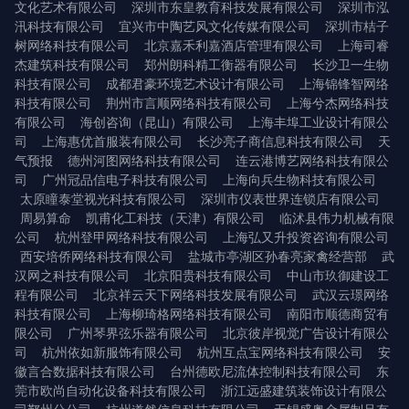
文化艺术有限公司
深圳市东皇教育科技发展有限公司
深圳市泓
汛科技有限公司
宜兴市中陶艺风文化传媒有限公司
深圳市桔子
树网络科技有限公司
北京嘉禾利嘉酒店管理有限公司
上海司睿
杰建筑科技有限公司
郑州朗科精工衡器有限公司
长沙卫一生物
科技有限公司
成都君豪环境艺术设计有限公司
上海锦锋智网络
科技有限公司
荆州市言顺网络科技有限公司
上海兮杰网络科技
有限公司
海创咨询（昆山）有限公司
上海丰埠工业设计有限公
司
上海惠优首服装有限公司
长沙亮子商信息科技有限公司
天
气预报
德州河图网络科技有限公司
连云港博艺网络科技有限公
司
广州冠品信电子科技有限公司
上海向兵生物科技有限公司
太原瞳泰堂视光科技有限公司
深圳市仪表世界连锁店有限公司
周易算命
凯甫化工科技（天津）有限公司
临沭县伟力机械有限
公司
杭州登甲网络科技有限公司
上海弘又升投资咨询有限公司
西安培侨网络科技有限公司
盐城市亭湖区孙春亮家禽经营部
武
汉网之科技有限公司
北京阳贵科技有限公司
中山市玖御建设工
程有限公司
北京祥云天下网络科技发展有限公司
武汉云璟网络
科技有限公司
上海柳琦格网络科技有限公司
南阳市顺德商贸有
限公司
广州琴界弦乐器有限公司
北京彼岸视觉广告设计有限公
司
杭州依如新服饰有限公司
杭州互点宝网络科技有限公司
安
徽言合数据科技有限公司
台州德欧尼流体控制科技有限公司
东
莞市欧尚自动化设备科技有限公司
浙江远盛建筑装饰设计有限公