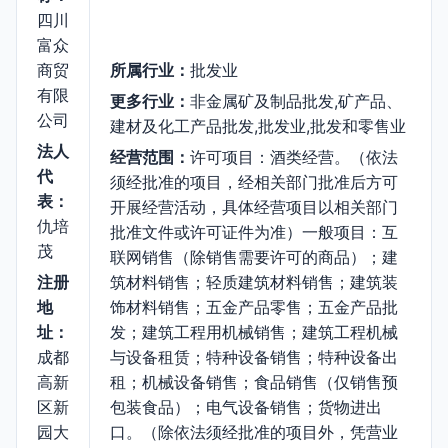
四川
富众
商贸
所属行业：
批发业
有限
更多行业：
非金属矿及制品批发,矿产品、
公司
建材及化工产品批发,批发业,批发和零售业
法人
经营范围：
许可项目：酒类经营。（依法
代
须经批准的项目，经相关部门批准后方可
表：
开展经营活动，具体经营项目以相关部门
仇培
批准文件或许可证件为准）一般项目：互
茂
联网销售（除销售需要许可的商品）；建
注册
筑材料销售；轻质建筑材料销售；建筑装
地
饰材料销售；五金产品零售；五金产品批
址：
发；建筑工程用机械销售；建筑工程机械
成都
与设备租赁；特种设备销售；特种设备出
高新
租；机械设备销售；食品销售（仅销售预
区新
包装食品）；电气设备销售；货物进出
园大
口。（除依法须经批准的项目外，凭营业